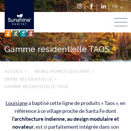
FR
Suivez-
Rejoignez-
Suivez-
Men
Menu
nous sur
nous sur
nous sur
Passer
principal
Instagram
Facebook
LinkedIn
au
contenu
Gamme résidentielle TAOS
ACCUEIL
>
MOBIL-HOMES LOUISIANE
>
OFFRE RÉSIDENTIELLE
>
GAMME RÉSIDENTIELLE TAOS
Louisiane
a baptisé cette ligne de produits « Taos », en
référence à ce village proche de Santa Fe dont
l’architecture indienne, au design modulaire et
novateur
, est si parfaitement intégrée dans son