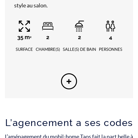
style au salon.
35
m
2
2
4
2
SURFACE
CHAMBRE(S)
SALLE(S) DE BAIN
PERSONNES
L’agencement a ses codes
L’aménagement du mobil-home Taos fait la part belle à