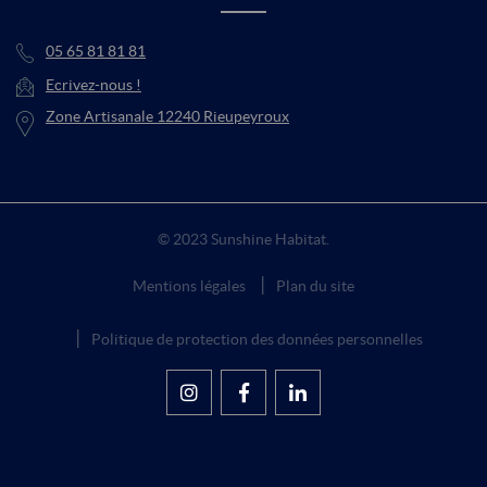
05 65 81 81 81
Ecrivez-nous !
Zone Artisanale 12240 Rieupeyroux
© 2023 Sunshine Habitat.
Mentions légales
Plan du site
Politique de protection des données personnelles
Suivez-nous sur Instagram
Rejoignez-nous sur
Suivez-nous sur
Facebook
LinkedIn