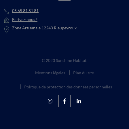
05 65 81 81 81
Ecrivez-nous !
Zone Artisanale 12240 Rieupeyroux
© 2023 Sunshine Habitat.
Mentions légales
Plan du site
Politique de protection des données personnelles
Suivez-nous sur Instagram
Rejoignez-nous sur
Suivez-nous sur
Facebook
LinkedIn