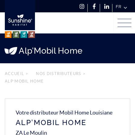
FR
Suivez-
Rejoignez-
Suivez-
Men
Menu
nous sur
nous sur
nous sur
Passer
principal
Instagram
Facebook
LinkedIn
au
contenu
Alp’Mobil Home
ACCUEIL
>
NOS DISTRIBUTEURS
>
ALP’MOBIL HOME
Votre distributeur Mobil Home Louisiane
ALP’MOBIL HOME
ZA Le Moulin