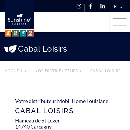
FR
Suivez-
Rejoignez-
Suivez-
Men
Menu
nous sur
nous sur
nous sur
Passer
principal
Instagram
Facebook
LinkedIn
au
contenu
Cabal Loisirs
ACCUEIL
>
NOS DISTRIBUTEURS
>
CABAL LOISIRS
Votre distributeur Mobil Home Louisiane
CABAL LOISIRS
Hameau de St Leger
14740 Carcagny